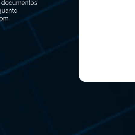
os documentos
nquanto
com