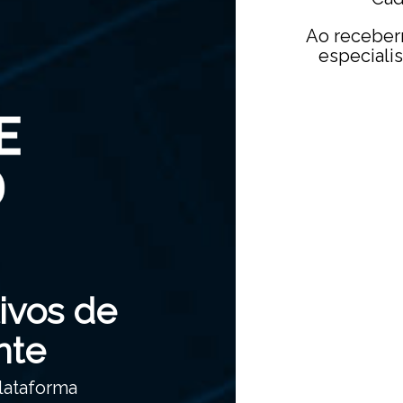
Ao receber
especiali
ivos de
nte
lataforma